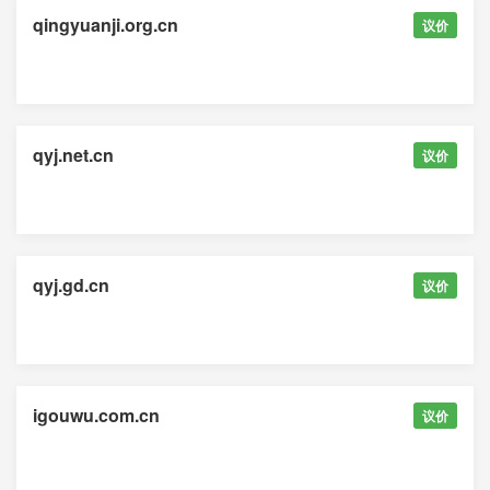
qingyuanji.org.cn
议价
qyj.net.cn
议价
qyj.gd.cn
议价
igouwu.com.cn
议价