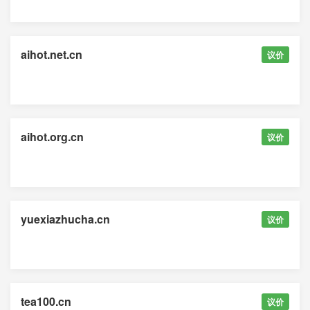
aihot.net.cn
议价
aihot.org.cn
议价
yuexiazhucha.cn
议价
tea100.cn
议价