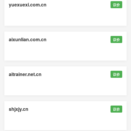
yuexuexi.com.cn
议价
aixunlian.com.cn
议价
aitrainer.net.cn
议价
shjxjy.cn
议价