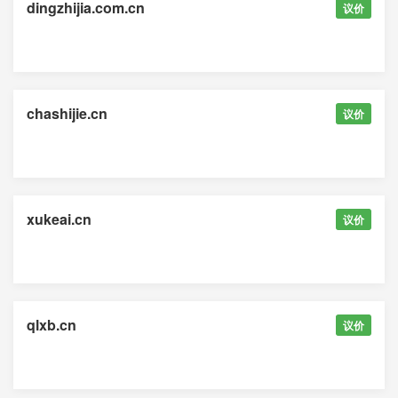
dingzhijia.com.cn
议价
chashijie.cn
议价
xukeai.cn
议价
qlxb.cn
议价