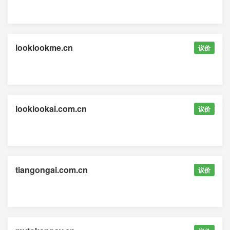
looklookme.cn
议价
looklookai.com.cn
议价
tiangongai.com.cn
议价