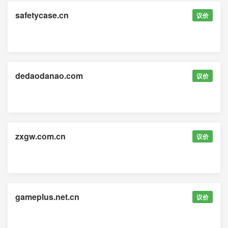
safetycase.cn
议价
dedaodanao.com
议价
zxgw.com.cn
议价
gameplus.net.cn
议价