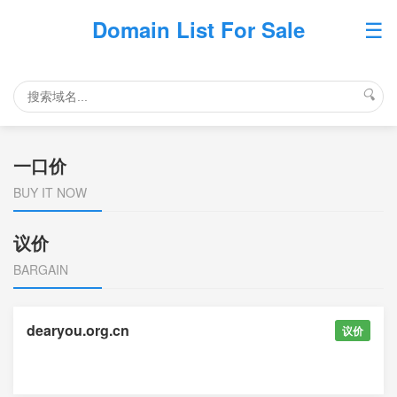
☰
Domain List For Sale
🔍
一口价
BUY IT NOW
议价
BARGAIN
dearyou.org.cn
议价