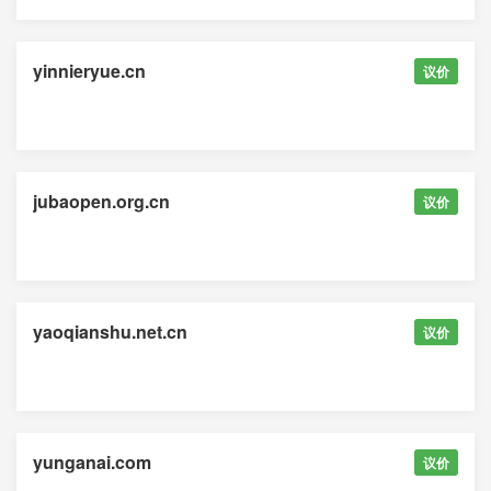
yinnieryue.cn
议价
jubaopen.org.cn
议价
yaoqianshu.net.cn
议价
yunganai.com
议价