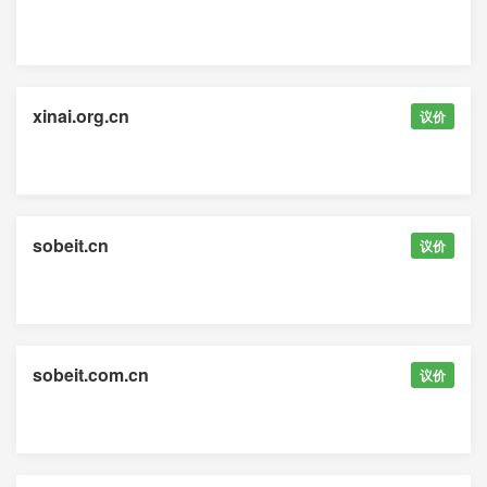
xinai.org.cn
议价
sobeit.cn
议价
sobeit.com.cn
议价