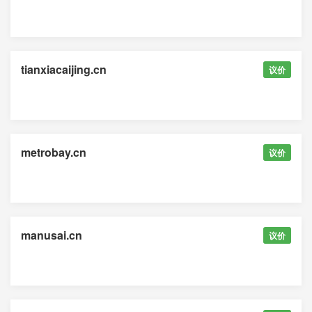
tianxiacaijing.cn
议价
metrobay.cn
议价
manusai.cn
议价