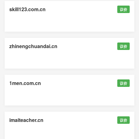
skill123.com.cn
议价
zhinengchuandai.cn
议价
1men.com.cn
议价
imaiteacher.cn
议价