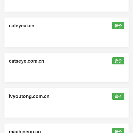
cateyeai.cn
议价
catseye.com.cn
议价
lvyoutong.com.cn
议价
machinego.cn
议价