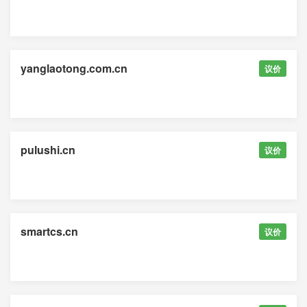
yanglaotong.com.cn
议价
pulushi.cn
议价
smartcs.cn
议价