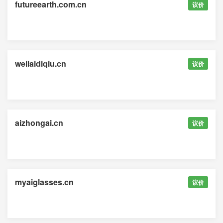
futureearth.com.cn
议价
weilaidiqiu.cn
议价
aizhongai.cn
议价
myaiglasses.cn
议价