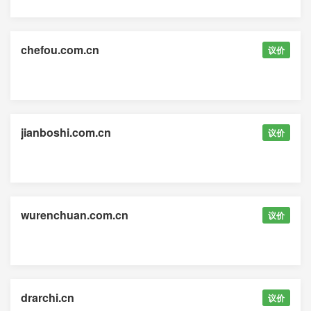
chefou.com.cn
议价
jianboshi.com.cn
议价
wurenchuan.com.cn
议价
drarchi.cn
议价