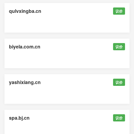
qulvxingba.cn
议价
biyela.com.cn
议价
yashixiang.cn
议价
spa.bj.cn
议价