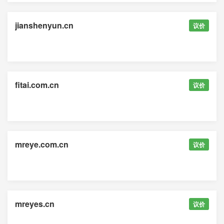
jianshenyun.cn
议价
fitai.com.cn
议价
mreye.com.cn
议价
mreyes.cn
议价