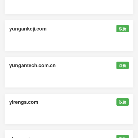
yungankeji.com
议价
yungantech.com.cn
议价
yirengs.com
议价