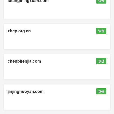
shangmingxuan.com
议价
xhcp.org.cn
议价
chenpirenjia.com
议价
jinjinghuoyan.com
议价